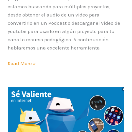
estamos buscando para múltiples proyectos,
desde obtener el audio de un video para
convertirlo en un Podcast o descargar el video de
youtube para usarlo en algún proyecto para tu
canal o recurso pedagógico. A continuación
hablaremos una excelente herramienta
Read More »
Ser
valiente
en
Internet
–
Ciudadanía