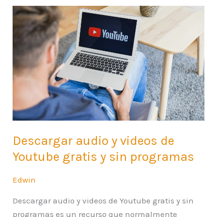
Descargar
audio
y
videos
de
Youtube
gratis
y
sin
programas
Descargar audio y videos de
Youtube gratis y sin programas
Edwin
Descargar audio y videos de Youtube gratis y sin
programas es un recurso que normalmente