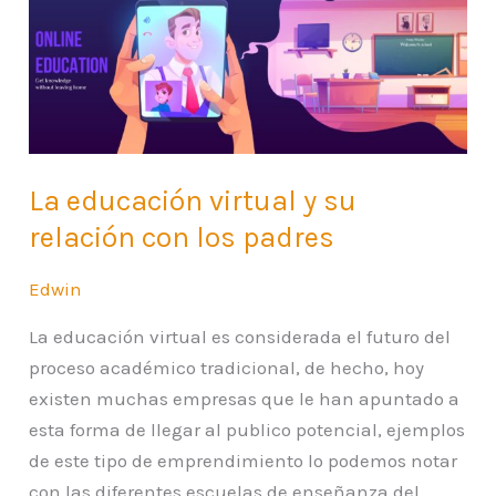
educación
virtual
y
su
relación
con
La educación virtual y su
los
relación con los padres
padres
Edwin
La educación virtual es considerada el futuro del
proceso académico tradicional, de hecho, hoy
existen muchas empresas que le han apuntado a
esta forma de llegar al publico potencial, ejemplos
de este tipo de emprendimiento lo podemos notar
con las diferentes escuelas de enseñanza del