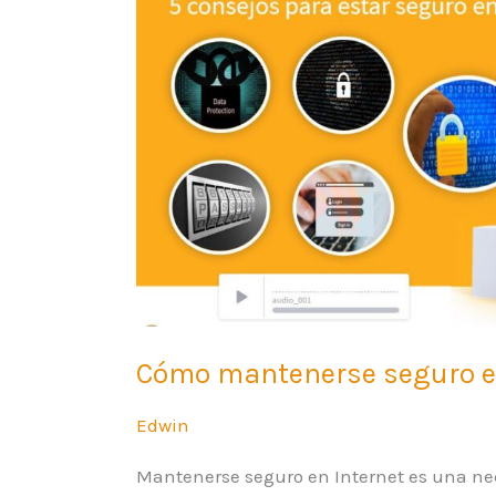
Internet
–
Ciudadanía
Digital
Cómo mantenerse seguro en
Edwin
Mantenerse seguro en Internet es una ne