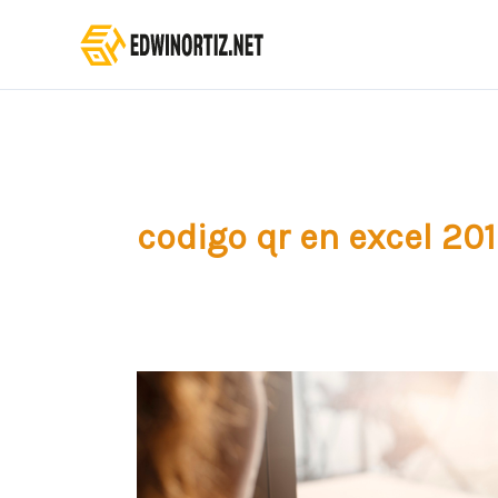
Ir
al
contenido
codigo qr en excel 20
¿Cómo
crear
Códigos
QR