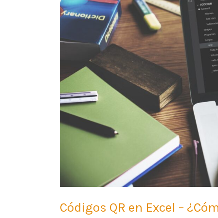
–
¿Cómo
crearlos?
Códigos QR en Excel – ¿Cóm