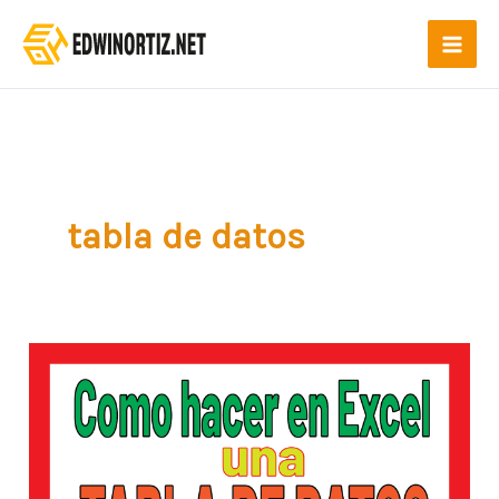
Ir
al
contenido
tabla de datos
Como
hacer
una
tabla
de