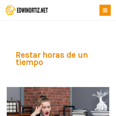
Ir
al
contenido
Restar horas de un
tiempo
Restar
horas
en
Excel