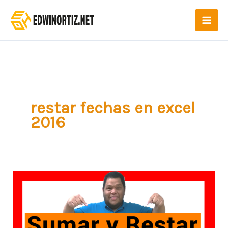
Ir
al
contenido
restar fechas en excel
2016
Como
SUMAR
y
RESTAR