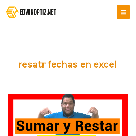
Ir
al
contenido
resatr fechas en excel
Como
SUMAR
y
RESTAR
FECHAS