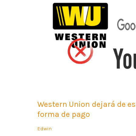
estar
disponible
en
Youtube
como
forma
de
pago
Western Union dejará de es
forma de pago
Edwin