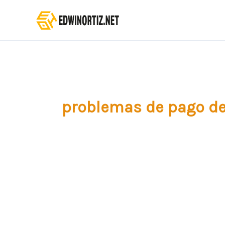
Ir
al
contenido
problemas de pago d
Western
Union
dejará
de