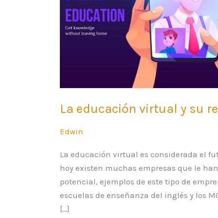
su
relación
con
los
padres
La educación virtual y su r
Edwin
La educación virtual es considerada el fu
hoy existen muchas empresas que le han 
potencial, ejemplos de este tipo de empr
escuelas de enseñanza del inglés y los M
[…]