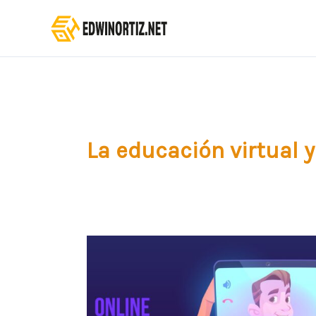
Ir
al
contenido
La educación virtual y
La
educación
virtual
y