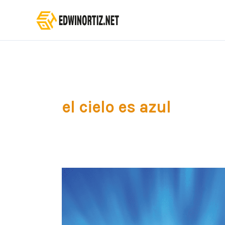
Ir
al
contenido
el cielo es azul
¿Por
qué
el
cielo