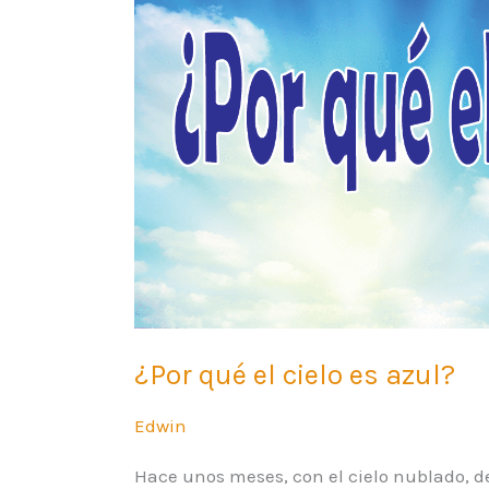
es
azul?
¿Por qué el cielo es azul?
Edwin
Hace unos meses, con el cielo nublado, deci