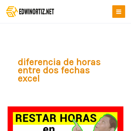
Ir
al
contenido
diferencia de horas
entre dos fechas
excel
Cómo
RESTAR
HORAS