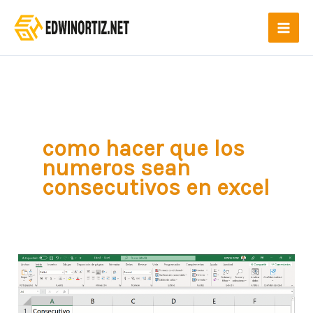
Ir
al
contenido
como hacer que los
numeros sean
consecutivos en excel
Como
hacer
en