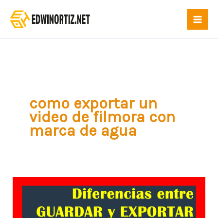
Ir
al
contenido
como exportar un
video de filmora con
marca de agua
Como
Guardar
proyecto