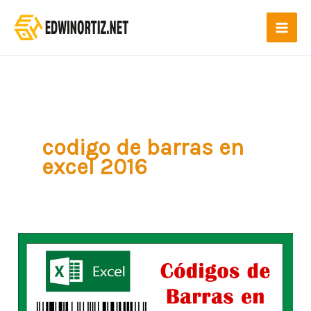
Ir
al
contenido
codigo de barras en
excel 2016
Lo
que
necesita
saber