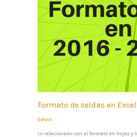
Excel
2016
–
2019
y
365
Formato de celdas en Excel
Edwin
Lo relacionado con el formato en hojas y 