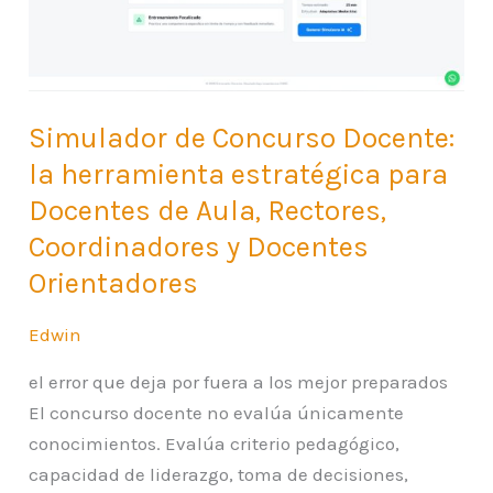
la
herramienta
estratégica
para
Simulador de Concurso Docente:
Docentes
de
la herramienta estratégica para
Aula,
Docentes de Aula, Rectores,
Rectores,
Coordinadores y Docentes
Coordinadores
Orientadores
y
Docentes
Edwin
Orientadores
el error que deja por fuera a los mejor preparados
El concurso docente no evalúa únicamente
conocimientos. Evalúa criterio pedagógico,
capacidad de liderazgo, toma de decisiones,