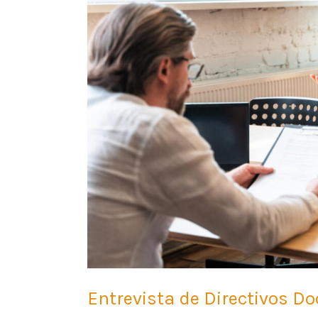
2026
–
De
Docente
a
Líder
Entrevista de Directivos D