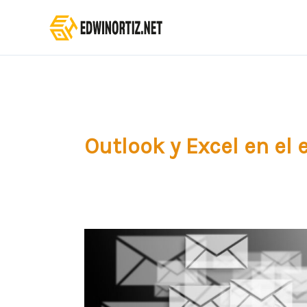
Ir
al
contenido
Outlook y Excel en el 
Cómo
enviar
correos
masivos