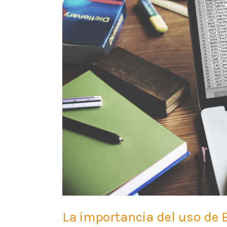
de
Excel
para
aumentar
la
productividad
laboral
La importancia del uso de 