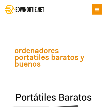
Ir
al
contenido
ordenadores
portatiles baratos y
buenos
Los
mejores
portátiles