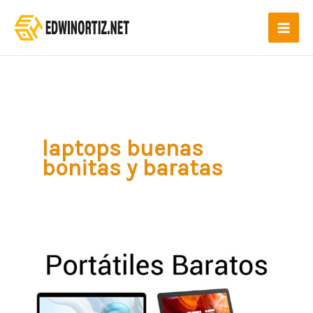
Ir
al
contenido
laptops buenas
bonitas y baratas
Los
mejores
portátiles
baratos