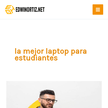
Ir
al
contenido
la mejor laptop para
estudiantes
¿Cuál
es
la
mejor