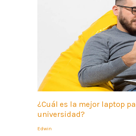
laptop
para
estudiantes
de
escuela
y
universidad?
¿Cuál es la mejor laptop pa
universidad?
Edwin