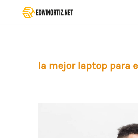
Ir
al
contenido
la mejor laptop para 
¿Cuál
es
la
mejor