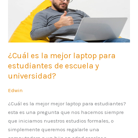
mejor
laptop
para
estudiantes
de
escuela
¿Cuál es la mejor laptop para
y
estudiantes de escuela y
universidad?
universidad?
Edwin
¿Cuál es la mejor mejor laptop para estudiantes?
esta es una pregunta que nos hacemos siempre
que iniciamos nuestros estudios formales, o
simplemente queremos regalarle una