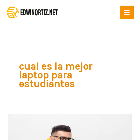
Ir
al
contenido
cual es la mejor
laptop para
estudiantes
¿Cuál
es
la