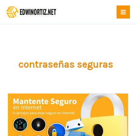
Ir
al
contenido
contraseñas seguras
Cómo
mantenerse
seguro
en
Internet