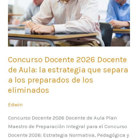
de
Aula:
la
estrategia
que
separa
a
Concurso Docente 2026 Docente
los
de Aula: la estrategia que separa
preparados
a los preparados de los
de
eliminados
los
eliminados
Edwin
Concurso Docente 2026 Docente de Aula Plan
Maestro de Preparación Integral para el Concurso
Docente 2026: Estrategia Normativa, Pedagógica y