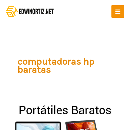
Ir
al
contenido
computadoras hp
baratas
Los
mejores
portátiles
baratos