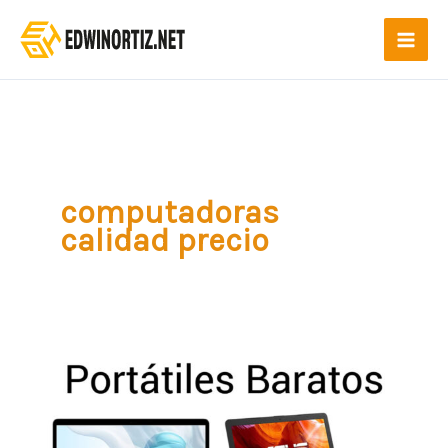
Ir
al
contenido
computadoras
calidad precio
Los
mejores
portátiles
baratos