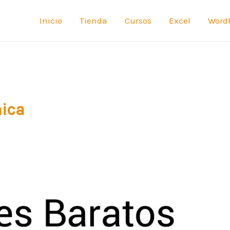
Inicio
Tienda
Cursos
Excel
Word
ica