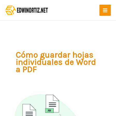
Ir
al
contenido
Cómo guardar hojas
individuales de Word
a PDF
Combinar
correspondencia
y