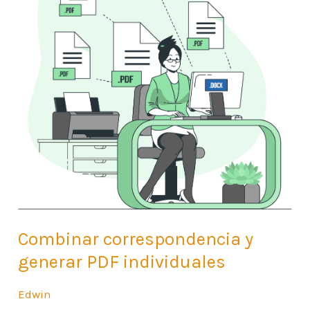
generar
PDF
individuales
Combinar correspondencia y
generar PDF individuales
Edwin