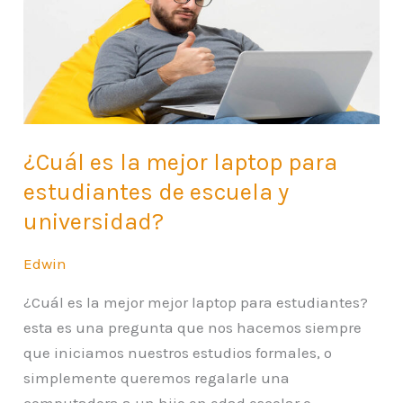
mejor
laptop
para
estudiantes
de
escuela
¿Cuál es la mejor laptop para
y
estudiantes de escuela y
universidad?
universidad?
Edwin
¿Cuál es la mejor mejor laptop para estudiantes?
esta es una pregunta que nos hacemos siempre
que iniciamos nuestros estudios formales, o
simplemente queremos regalarle una