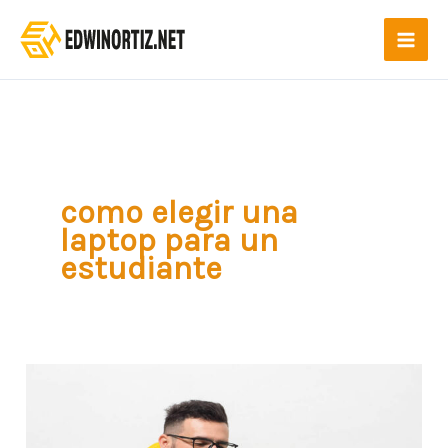
Ir
al
contenido
como elegir una
laptop para un
estudiante
¿Cuál
es
la