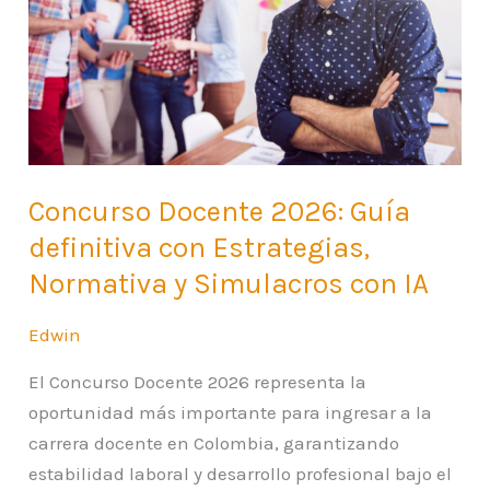
definitiva
con
Estrategias,
Normativa
y
Simulacros
con
Concurso Docente 2026: Guía
IA
definitiva con Estrategias,
Normativa y Simulacros con IA
Edwin
El Concurso Docente 2026 representa la
oportunidad más importante para ingresar a la
carrera docente en Colombia, garantizando
estabilidad laboral y desarrollo profesional bajo el