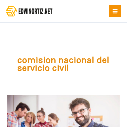
Ir
al
contenido
comision nacional del
servicio civil
Concurso
Docente
2026:
Guía