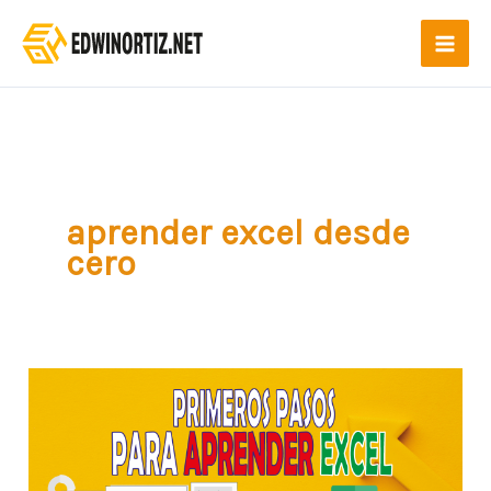
Ir
al
contenido
aprender excel desde
cero
Conceptos
básicos
de
Microsoft