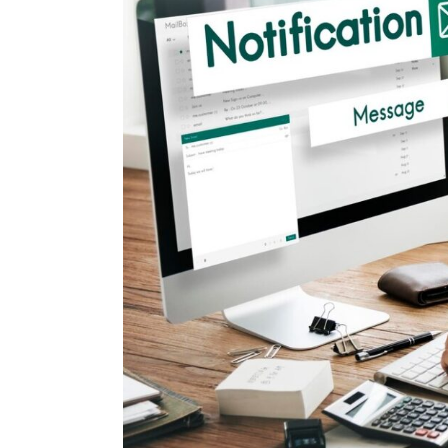
Masivos
con
Word